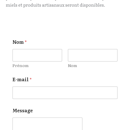
miels et produits artisanaux seront disponibles.
Nom
*
Prénom
Nom
N
E-mail
*
o
m
*
N
o
m
Message